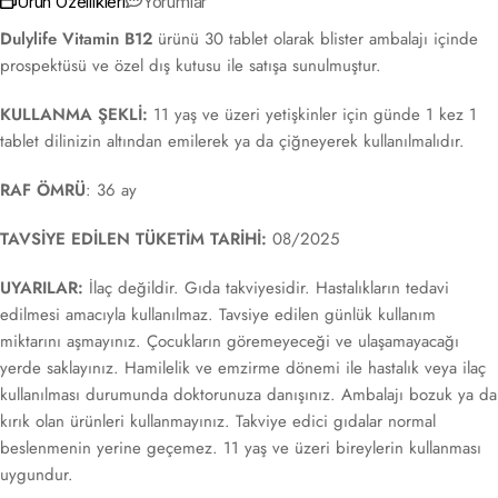
Ürün Özellikleri
Yorumlar
Dulylife Vitamin B12
ürünü 30 tablet olarak blister ambalajı içinde
prospektüsü ve özel dış kutusu ile satışa sunulmuştur.
KULLANMA ŞEKLİ:
11 yaş ve üzeri yetişkinler için günde 1 kez 1
tablet dilinizin altından emilerek ya da çiğneyerek kullanılmalıdır.
RAF ÖMRÜ
: 36 ay
TAVSİYE EDİLEN TÜKETİM TARİHİ:
08/2025
UYARILAR:
İlaç değildir. Gıda takviyesidir. Hastalıkların tedavi
edilmesi amacıyla kullanılmaz. Tavsiye edilen günlük kullanım
miktarını aşmayınız. Çocukların göremeyeceği ve ulaşamayacağı
yerde saklayınız. Hamilelik ve emzirme dönemi ile hastalık veya ilaç
kullanılması durumunda doktorunuza danışınız. Ambalajı bozuk ya da
kırık olan ürünleri kullanmayınız. Takviye edici gıdalar normal
beslenmenin yerine geçemez. 11 yaş ve üzeri bireylerin kullanması
uygundur.