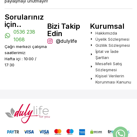
paylaşmayı unutmayın!
Vitamin E (DL-
alfa tokoferil
5mg
Vitamin E (DL-
asetat)
alfa tokoferil
5mg
Sorularınız
asetat)
için..
Bizi Takip
Kurumsal
L-lizin
5mg
0536 238
Edin
L-lizin
5mg
Hakkımızda
1068
Üyelik Sözleşmesi
@dulylife
Manganez
Gizlilik Sözleşmesi
(Manganez
2mg
Manganez
Çağrı merkezi çalışma
sülfat)
(manganez
2mg
İptal ve İade
saatlerimiz:
sülfat)
Şartları
Hafta içi : 10:00 /
Mesafeli Satış
Biotin (
D
-
17:30
5000µg
biotin)
Biotin (
D
-
Sözleşmesi
5000µg
biotin)
Kişisel Verilerin
Korunması Kanunu
Keratin
5000µg
Keratin
5000µg
Vitamin A
300µg
(Retinil asetat)
Vitamin A
300µg
(Retinil asetat)
Folik Asit
300µg
Folik Asit
300µg
Selenyum
(Sodyum
100µg
Selenyum