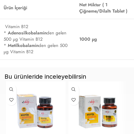
Net Miktar ( 1
Ürün İçeriği
Çiğneme/Dilaltı Tablet )
Vitamin B12
*
Adenosilkobalamin
den gelen
500 µg Vitamin B12
1000 µg
*
Metilkobalamin
den gelen 500
µg Vitamin B12
Bu ürünleride inceleyebilirsin