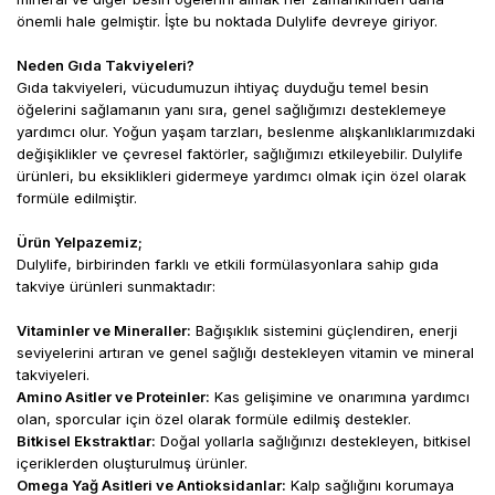
kullanması uygundur.
kullanması uygundur.
e
önemli hale gelmiştir. İşte bu noktada Dulylife devreye giriyor.
T
NET MİKTAR
m
ÜRÜN İÇERİĞİ
( 1 DRcaps
NET MİKTAR
Neden Gıda Takviyeleri?
(Etken
g
ÜRÜN İÇERİĞİ
Kapsül
( 1 DRcaps
Maddeler)
(Etken
Gıda takviyeleri, vücudumuzun ihtiyaç duyduğu temel besin
y
İçeriği )
Kapsül
Maddeler)
e
öğelerini sağlamanın yanı sıra, genel sağlığımızı desteklemeye
İçeriği )
i
yardımcı olur. Yoğun yaşam tarzları, beslenme alışkanlıklarımızdaki
Cüce palmiye
d
değişiklikler ve çevresel faktörler, sağlığımızı etkileyebilir. Dulylife
ekstresi (Saw
100mg
Cüce palmiye
bo
ürünleri, bu eksiklikleri gidermeye yardımcı olmak için özel olarak
palmetto)
ekstresi (Saw
100mg
k
palmetto)
formüle edilmiştir.
n
g
Demir (Ferroz
15mg
k
Ürün Yelpazemiz;
bisglisinat)
Demir (Ferroz
15mg
bisglisinat)
Dulylife, birbirinden farklı ve etkili formülasyonlara sahip gıda
takviye ürünleri sunmaktadır:
L-sistein
50mg
L-sistein
50mg
Vitaminler ve Mineraller:
Bağışıklık sistemini güçlendiren, enerji
Vitamin C (
L
-
seviyelerini artıran ve genel sağlığı destekleyen vitamin ve mineral
50mg
askorbik asit)
Vitamin C (
L
-
50mg
takviyeleri.
askorbik asit)
Amino Asitler ve Proteinler:
Kas gelişimine ve onarımına yardımcı
Çinko (Çinko
olan, sporcular için özel olarak formüle edilmiş destekler.
15mg
bisglisinat)
Çinko (Çinko
15mg
Bitkisel Ekstraktlar:
Doğal yollarla sağlığınızı destekleyen, bitkisel
bisglisinat)
içeriklerden oluşturulmuş ürünler.
At kuyruğu
Omega Yağ Asitleri ve Antioksidanlar:
Kalp sağlığını korumaya
25mg