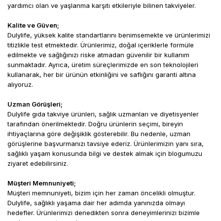
ekstresi
At kuyruğu
yardımcı olan ve yaşlanma karşıtı etkileriyle bilinen takviyeler.
25mg
ekstresi
Bal kabağı
Kalite ve Güven;
25mg
ekstresi
Bal kabağı
Dulylife, yüksek kalite standartlarını benimsemekte ve ürünlerimizi
25mg
ekstresi
titizlikle test etmektedir. Ürünlerimiz, doğal içeriklerle formüle
Üzüm
edilmekte ve sağlığınızı riske atmadan güvenilir bir kullanım
çekirdeği
25mg
Üzüm
sunmaktadır. Ayrıca, üretim süreçlerimizde en son teknolojileri
ekstresi
çekirdeği
25mg
kullanarak, her bir ürünün etkinliğini ve saflığını garanti altına
ekstresi
alıyoruz.
Isırgan otu
25mg
ekstresi
Isırgan otu
25mg
Uzman Görüşleri;
ekstresi
Dulylife gıda takviye ürünleri, sağlık uzmanları ve diyetisyenler
Yeşil çay
tarafından önerilmektedir. Doğru ürünlerin seçimi, bireyin
25mg
ekstresi
Yeşil çay
25mg
ihtiyaçlarına göre değişiklik gösterebilir. Bu nedenle, uzman
ekstresi
görüşlerine başvurmanızı tavsiye ederiz. Ürünlerimizin yanı sıra,
Vitamin B5
sağlıklı yaşam konusunda bilgi ve destek almak için blogumuzu
(Kalsiyum
D
-
15mg
Vitamin B5
ziyaret edebilirsiniz.
pantotenat)
(Kalsiyum
D
-
15mg
pantotenat))
Müşteri Memnuniyeti;
Vitamin B6
Müşteri memnuniyeti, bizim için her zaman öncelikli olmuştur.
(Piridoksal 5′-
5mg
Vitamin B6
Dulylife, sağlıklı yaşama dair her adımda yanınızda olmayı
fosfat)
(Piridoksal 5′-
5mg
fosfat)
hedefler. Ürünlerimizi denedikten sonra deneyimlerinizi bizimle