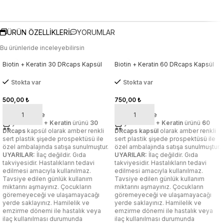
ÜRÜN ÖZELLIKLERI
YORUMLAR
Bu ürünleride inceleyebilirsin
Biotin + Keratin 30 DRcaps Kapsül
Biotin + Keratin 60 DRcaps Kapsül
Stokta var
Stokta var
500,00
₺
750,00
₺
Sepete Ekle
Sepete Ekle
Dulylife Biotin +
Keratin
ürünü
30
Dulylife
Biotin + Keratin
ürünü
60
DRcaps
kapsül olarak amber renkli
DRcaps kapsül
olarak amber renkli
sert plastik şişede prospektüsü ile
sert plastik şişede prospektüsü ile
özel ambalajında satışa sunulmuştur.
özel ambalajında satışa sunulmuştur.
UYARILAR:
İlaç değildir. Gıda
UYARILAR:
İlaç değildir. Gıda
takviyesidir. Hastalıkların tedavi
takviyesidir. Hastalıkların tedavi
edilmesi amacıyla kullanılmaz.
edilmesi amacıyla kullanılmaz.
Tavsiye edilen günlük kullanım
Tavsiye edilen günlük kullanım
miktarını aşmayınız. Çocukların
miktarını aşmayınız. Çocukların
göremeyeceği ve ulaşamayacağı
göremeyeceği ve ulaşamayacağı
yerde saklayınız. Hamilelik ve
yerde saklayınız. Hamilelik ve
emzirme dönemi ile hastalık veya
emzirme dönemi ile hastalık veya
ilaç kullanılması durumunda
ilaç kullanılması durumunda