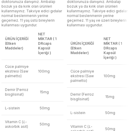
doktorunuza danışınız. Ambalajı
doktorunuza danışınız. Ambalajı
bozuk ya da kırık olan ürünleri
bozuk ya da kırık olan ürünleri
kullanmayınız. Takviye edici gıdalar
kullanmayınız. Takviye edici gıdalar
normal beslenmenin yerine
normal beslenmenin yerine
geçemez. 11 yaş üstü bireylerin
geçemez. 11 yaş ve üzeri bireylerin
kullanması uygundur.
kullanması uygundur.
NET
ÜRÜN İÇERİĞİ
MİKTAR ( 1
NET
(Etken
DRcaps
ÜRÜN İÇERİĞİ
MİKTAR ( 1
Maddeler)
Kapsül
(Etken
DRcaps
İçeriği )
Maddeler)
Kapsül
İçeriği )
Cüce palmiye
ekstresi (Saw
100mg
Cüce palmiye
palmetto)
ekstresi (Saw
100mg
palmetto)
Demir (Ferroz
15mg
bisglisinat)
Demir (Ferroz
15mg
bisglisinat)
L-sistein
50mg
L-sistein
50mg
Vitamin C (
L
-
50mg
askorbik asit)
Vitamin C (
L
-
50mg