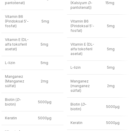
pantotenat)
(Kalsiyum
D
-
15mg
pantotenat))
Vitamin B6
(Piridoksal 5′-
5mg
Vitamin B6
fosfat)
(Piridoksal 5′-
5mg
fosfat)
Vitamin E (DL-
alfa tokoferil
5mg
Vitamin E (DL-
asetat)
alfa tokoferil
5mg
asetat)
L-lizin
5mg
L-lizin
5mg
Manganez
(Manganez
2mg
Manganez
sülfat)
(manganez
2mg
sülfat)
Biotin (
D
-
5000µg
biotin)
Biotin (
D
-
5000µg
biotin)
Keratin
5000µg
Keratin
5000µg