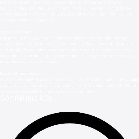
test etmektedir. Ürünlerimiz, doğal içeriklerle formüle edilmekte ve
sağlığınızı riske atmadan güvenilir bir kullanım sunmaktadır. Ayrıca, üretim
süreçlerimizde en son teknolojileri kullanarak, her bir ürünün etkinliğini ve
saflığını garanti altına alıyoruz.
Uzman Görüşleri;
Dulylife gıda takviye ürünleri, sağlık uzmanları ve diyetisyenler tarafından
önerilmektedir. Doğru ürünlerin seçimi, bireyin ihtiyaçlarına göre değişiklik
gösterebilir. Bu nedenle, uzman görüşlerine başvurmanızı tavsiye ederiz.
Ürünlerimizin yanı sıra, sağlıklı yaşam konusunda bilgi ve destek almak için
blogumuzu ziyaret edebilirsiniz.
Müşteri Memnuniyeti;
Müşteri memnuniyeti, bizim için her zaman öncelikli olmuştur. Dulylife, sağlıklı
yaşama dair her adımda yanınızda olmayı hedefler. Ürünlerimizi denedikten
sonra deneyimlerinizi bizimle paylaşmayı unutmayın!
Sorularınız için..