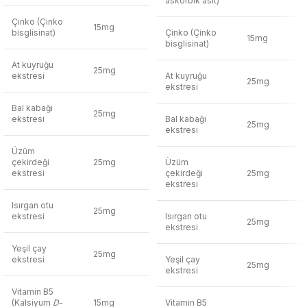
askorbik asit)
Çinko (Çinko
15mg
bisglisinat)
Çinko (Çinko
15mg
bisglisinat)
At kuyruğu
25mg
ekstresi
At kuyruğu
25mg
ekstresi
Bal kabağı
25mg
ekstresi
Bal kabağı
25mg
ekstresi
Üzüm
çekirdeği
25mg
Üzüm
ekstresi
çekirdeği
25mg
ekstresi
Isırgan otu
25mg
ekstresi
Isırgan otu
25mg
ekstresi
Yeşil çay
25mg
ekstresi
Yeşil çay
25mg
ekstresi
Vitamin B5
(Kalsiyum
D
-
15mg
Vitamin B5