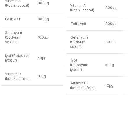
Vitamin A
300µg
(Retinil asetat)
Vitamin A
300µg
(Retinil asetat)
Folik Asit
300µg
Folik Asit
300µg
Selenyum
(Sodyum
100µg
Selenyum
selenit)
(Sodyum
100µg
selenit)
İyot (Potasyum
50µg
iyodür)
İyot
(Potasyum
50µg
iyodür)
Vitamin D
10µg
(kolekalsiferol)
Vitamin D
10µg
(kolekalsiferol)