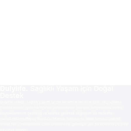
Dulylife.
Sağlıklı Yaşam için Doğal
Destek
Dulylife olarak, sağlıklı yaşam tarzını benimseyen bireylerin ihtiyaçlarına
yönelik kaliteli gıda takviyeleri sunmaktayız. Gelişen dünyamızda, besin
kaynaklarımızın çeşitliliği ve kalitesi giderek değişiyor. Bu nedenle,
vücudumuzun ihtiyaç duyduğu vitamin, mineral ve diğer besin öğelerini
almak her zamankinden daha önemli hale gelmiştir. İşte bu noktada Dulylife
devreye giriyor.