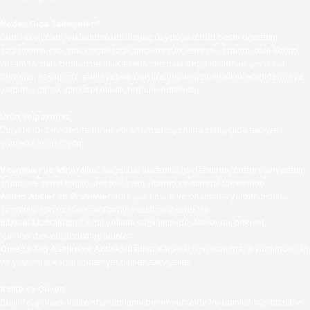
Neden Gıda Takviyeleri?
Gıda takviyeleri, vücudumuzun ihtiyaç duyduğu temel besin öğelerini
sağlamanın yanı sıra, genel sağlığımızı desteklemeye yardımcı olur. Yoğun
yaşam tarzları, beslenme alışkanlıklarımızdaki değişiklikler ve çevresel
faktörler, sağlığımızı etkileyebilir. Dulylife ürünleri, bu eksiklikleri gidermeye
yardımcı olmak için özel olarak formüle edilmiştir.
Ürün Yelpazemiz;
Dulylife, birbirinden farklı ve etkili formülasyonlara sahip gıda takviye
ürünleri sunmaktadır:
Vitaminler ve Mineraller:
Bağışıklık sistemini güçlendiren, enerji seviyelerini
artıran ve genel sağlığı destekleyen vitamin ve mineral takviyeleri.
Amino Asitler ve Proteinler:
Kas gelişimine ve onarımına yardımcı olan,
sporcular için özel olarak formüle edilmiş destekler.
Bitkisel Ekstraktlar:
Doğal yollarla sağlığınızı destekleyen, bitkisel
içeriklerden oluşturulmuş ürünler.
Omega Yağ Asitleri ve Antioksidanlar:
Kalp sağlığını korumaya yardımcı olan
ve yaşlanma karşıtı etkileriyle bilinen takviyeler.
Kalite ve Güven;
Dulylife, yüksek kalite standartlarını benimsemekte ve ürünlerimizi titizlikle