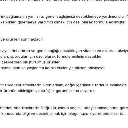
Tip 2 Kollajen
Net Miktar ( 2
yüksek oranda
0mg
Ürün İçeriği
Tablet İçeriği)
eklem sağlığın
i sağlamanın yanı sıra, genel sağlığımızı desteklemeye yardımcı olur. Y
azaltmaya yar
u eksiklikleri gidermeye yardımcı olmak için özel olarak formüle edilmiştir.
özellikler taşır.
0mg
Hidrolize
1000mg
Neden Tercih 
Kollajen Tip I
Doğal Bileşen
viye ürünleri sunmaktadır:
desteklemek i
5mg
Hidrolize
seçilmiş doğal 
500mg
Kollajen Tip III
eviyelerini artıran ve genel sağlığı destekleyen vitamin ve mineral takviye
Kapsül Formu
lan, sporcular için özel olarak formüle edilmiş destekler.
sayesinde kolay
l içeriklerden oluşturulmuş ürünler.
5mg
Glutatyon
200mg
İleri Teknoloji
dımcı olan ve yaşlanma karşıtı etkileriyle bilinen takviyeler.
sindirim kolayl
artırılır.
Vitamin C (
L-
Kullanım Öneri
5mg
Askorbik Asit
80mg
itizlikle test etmektedir. Ürünlerimiz, doğal içeriklerle formüle edilmekte
tercihen öğünl
)
 ürünün etkinliğini ve saflığını garanti altına alıyoruz.
önerilmektedi
Hamilelik ve
Hyaluronik
5mg
30mg
kullanmadan 
Asit
rafından önerilmektedir. Doğru ürünlerin seçimi, bireyin ihtiyaçlarına gör
danışınız.
Takviye edici g
m konusunda bilgi ve destek almak için blogumuzu ziyaret edebilirsiniz.
Hidrolize
dengeli ve çeş
20mg
5mg
Elastin
yerini tutmaz.