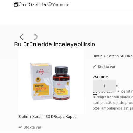
Ürün Özellikleri
Yorumlar
Bu ürünleride inceleyebilirsin
Biotin + Keratin 60 DR
Stokta var
750,00
₺
Sepete Ekle
Dulylife
Biotin + Kerati
DRcaps kapsül
olarak 
sert plastik şişede pro
özel ambalajında satışa
UYARILAR:
İlaç değildir
Biotin + Keratin 30 DRcaps Kapsül
takviyesidir. Hastalıklar
edilmesi amacıyla kulla
Stokta var
Tavsiye edilen günlük 