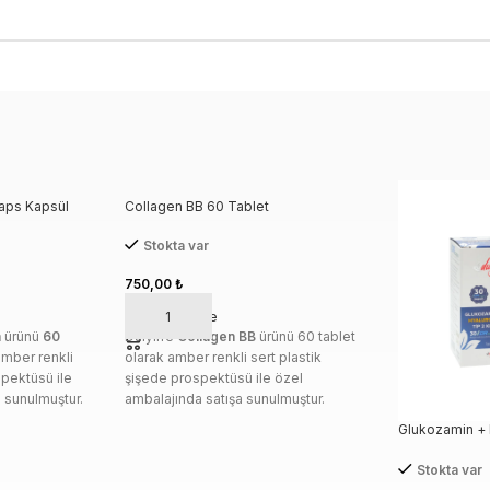
caps Kapsül
Collagen BB 60 Tablet
Stokta var
750,00
₺
Sepete Ekle
n
ürünü
60
Dulylife
Collagen BB
ürünü 60 tablet
amber renkli
olarak amber renkli sert plastik
spektüsü ile
şişede prospektüsü ile özel
 sunulmuştur.
ambalajında satışa sunulmuştur.
. Gıda
KULLANMA ŞEKLİ:
Sabahları tok
Glukozamin + H
ın tedavi
karnına ağızdan alınan 1 tablet ve
Kollajen 30 D
nılmaz.
akşamları tercihen yatmadan önce
Stokta var
kullanım
ağızdan alınan 1 tablet olmak üzere