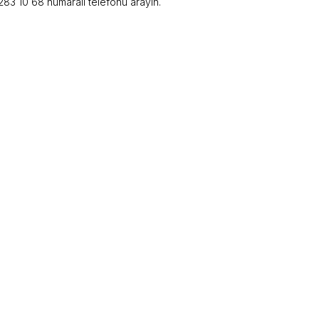
83 10 68 numaralı telefonu arayın.