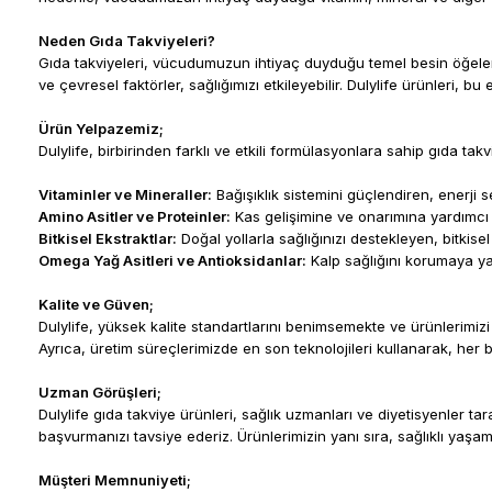
( 1 DRcaps
(Etken
Kapsül İçeriği
Maddeler)
Neden Gıda Takviyeleri?
)
L-sistein
5
Gıda takviyeleri, vücudumuzun ihtiyaç duyduğu temel besin öğelerin
ve çevresel faktörler, sağlığımızı etkileyebilir. Dulylife ürünleri, b
Cüce palmiye
Vitamin C (
L
-
5
ekstresi (Saw
100mg
askorbik asit)
Ürün Yelpazemiz;
palmetto)
Dulylife, birbirinden farklı ve etkili formülasyonlara sahip gıda tak
Çinko (Çinko
1
Demir (Ferroz
bisglisinat)
15mg
Vitaminler ve Mineraller:
Bağışıklık sistemini güçlendiren, enerji s
bisglisinat)
Amino Asitler ve Proteinler:
Kas gelişimine ve onarımına yardımcı o
At kuyruğu
Bitkisel Ekstraktlar:
Doğal yollarla sağlığınızı destekleyen, bitkise
2
L-sistein
50mg
ekstresi
Omega Yağ Asitleri ve Antioksidanlar:
Kalp sağlığını korumaya yar
Vitamin C (
L
-
Kalite ve Güven;
Bal kabağı
50mg
2
askorbik asit)
ekstresi
Dulylife, yüksek kalite standartlarını benimsemekte ve ürünlerimizi t
Ayrıca, üretim süreçlerimizde en son teknolojileri kullanarak, her bir
Çinko (Çinko
Üzüm
15mg
bisglisinat)
Uzman Görüşleri;
çekirdeği
2
ekstresi
Dulylife gıda takviye ürünleri, sağlık uzmanları ve diyetisyenler ta
başvurmanızı tavsiye ederiz. Ürünlerimizin yanı sıra, sağlıklı yaşa
At kuyruğu
25mg
ekstresi
Isırgan otu
2
ekstresi
Müşteri Memnuniyeti;