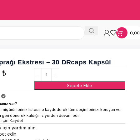
0,0
prağı Ekstresi – 30 DRcaps Kapsül
0
₺
Sepete Ekle
cınız var?
lmiş ürünleriniz listesine kaydederek tüm seçimlerinizi koruyun ve
n geri dönerek kaldığınız yerden devam edin.
 için Kaydet
 için yardım alın.
et edin