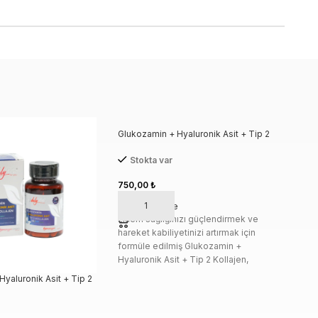
Glukozamin + Hyaluronik Asit + Tip 2
Kollajen 60 DRcaps
Stokta var
750,00
₺
Sepete Ekle
Eklem sağlığınızı güçlendirmek ve
hareket kabiliyetinizi artırmak için
formüle edilmiş Glukozamin +
Hyaluronik Asit + Tip 2 Kollajen,
eklemlerinizin ihtiyaç duyduğu
yaluronik Asit + Tip 2
Kayıs
destekleyici besin maddeleri ile
Rcaps
Kaps
donatılmıştır. Günlük yaşamınızdaki
St
konforu artırmak ve eklem